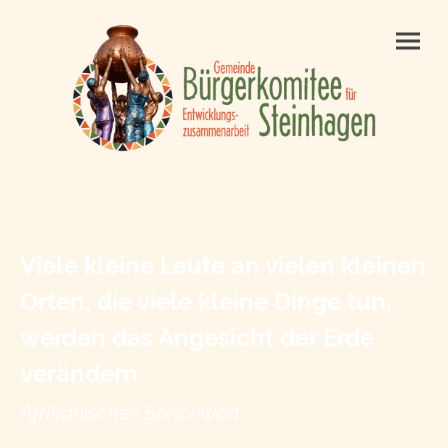
Viele kleine Leute an vielen kleinen
Orten, die viele kleine Dinge tun,
werden das Angesicht der Erde
verändern
.
Afrikanisches Sprichwort